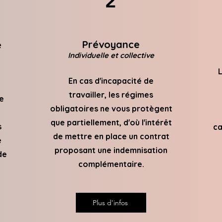
2
Prévoyance
é
Individuelle et collective
L
En cas d'incapacité de
travailler, les régimes
e
obligatoires ne vous protègent
que partiellement, d'où l'intérêt
s
ca
de mettre en place un contrat
e
proposant une indemnisation
de
complémentaire.
Plus d'infos