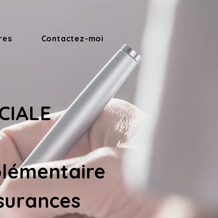
res
Contactez-moi
CIALE 
lémentaire 
ssurances 