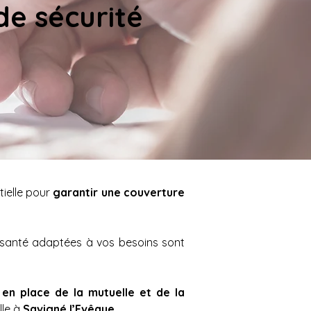
e sécurité 
tielle pour 
garantir une couverture 
Que vous soyez salarié(e), indépendant(e) ou retraité(e), une mutuelle et une complémentaire santé adaptées à vos besoins sont 
 en place de la mutuelle et de la 
le à 
Savigné l’Evêque. 