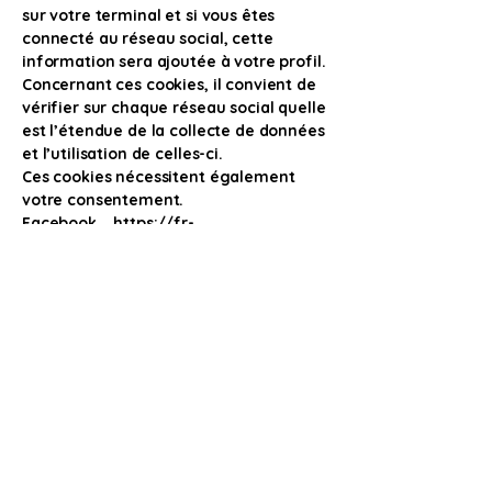
sur votre terminal et si vous êtes
connecté au réseau social, cette
information sera ajoutée à votre profil.
Concernant ces cookies, il convient de
vérifier sur chaque réseau social quelle
est l’étendue de la collecte de données
et l’utilisation de celles-ci.
Ces cookies nécessitent également
votre consentement.
Facebook https://fr-
fr.facebook.com/policies/cookies/
Twitter
https://help.twitter.com/fr/safety-
and-security/twitter-do-not-track
Google
https://support.google.com/accounts
/answer/61416?hl=fr
Instagram
https://help.instagram.com/189664148
0634370