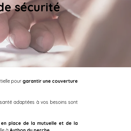
e sécurité 
tielle pour 
garantir une couverture 
Que vous soyez salarié(e), indépendant(e) ou retraité(e), une mutuelle et une complémentaire santé adaptées à vos besoins sont 
 en place de la mutuelle et de la 
le à 
Authon du perche. 