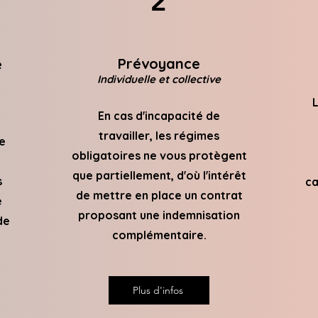
2
Prévoyance
é
Individuelle et collective
L
En cas d'incapacité de
travailler, les régimes
e
obligatoires ne vous protègent
que partiellement, d'où l'intérêt
s
ca
de mettre en place un contrat
e
proposant une indemnisation
de
complémentaire.
Plus d'infos