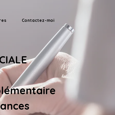
res
Contactez-moi
CIALE 
lémentaire 
rances 