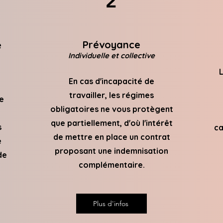
2
Prévoyance
é
Individuelle et collective
L
En cas d'incapacité de
travailler, les régimes
e
obligatoires ne vous protègent
que partiellement, d'où l'intérêt
s
ca
de mettre en place un contrat
e
proposant une indemnisation
de
complémentaire.
Plus d'infos