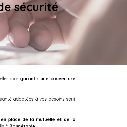
e sécurité 
elle pour 
garantir une couverture 
Que vous soyez salarié(e), indépendant(e) ou retraité(e), une mutuelle et une complémentaire santé adaptées à vos besoins sont 
 en place de la mutuelle et de la 
le à 
Bonnétable. 