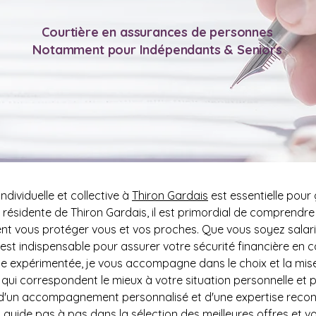
Courtière en assurances de personnes
Notamment pour Indépendants & Seniors
dividuelle et collective à 
Thiron Gardais
 est essentielle pour
ue résidente de Thiron Gardais, il est primordial de comprendr
t vous protéger vous et vos proches. Que vous soyez salarié
 indispensable pour assurer votre sécurité financière en cas
lle expérimentée, je vous accompagne dans le choix et la mis
e qui correspondent le mieux à votre situation personnelle et p
ce d'un accompagnement personnalisé et d'une expertise reco
uide pas à pas dans la sélection des meilleures offres et v