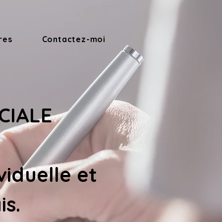
res
Contactez-moi
CIALE 
iduelle et 
is
.