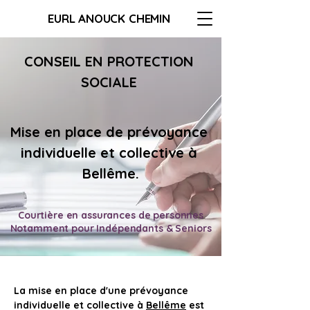
EURL ANOUCK CHEMIN
CONSEIL EN PROTECTION 
SOCIALE 
Mise en place de 
prévoyance 
individuelle et collective à 
Bellême
.
Courtière en assurances de personnes
Notamment pour Indépendants & Seniors
La mise en place d'une prévoyance 
individuelle et collective à 
Bellême
 est 