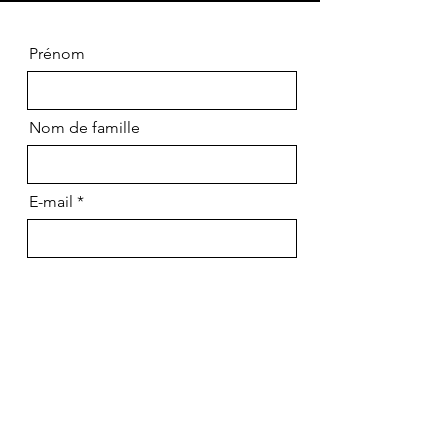
Prénom
Nom de famille
E-mail
Rédigez votre message ici...
J'accepte d'être recontacté(e) par
EURL ANOUCK CHEMIN, faisant
suite à l'envoi du formulaire,
conformément aux lois rgpd en