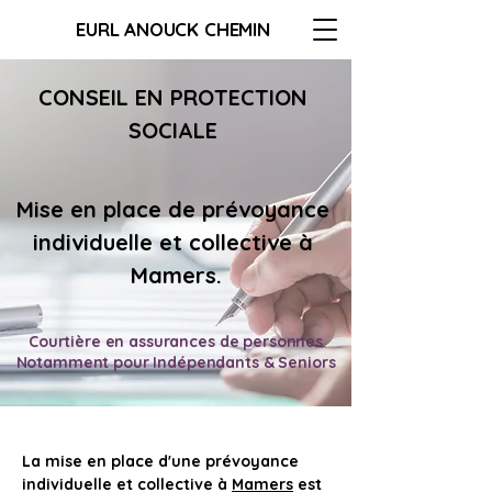
EURL ANOUCK CHEMIN
CONSEIL EN PROTECTION 
SOCIALE 
Mise en place de 
prévoyance 
individuelle et collective à 
Mamers
.
Courtière en assurances de personnes
Notamment pour Indépendants & Seniors
La mise en place d'une prévoyance 
individuelle et collective à 
Mamers
 est 