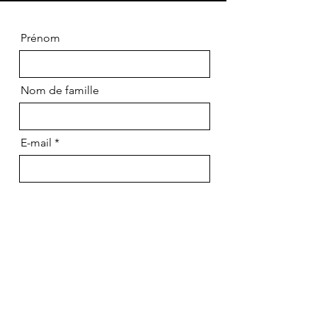
Prénom
Nom de famille
E-mail
Rédigez votre message ici...
J'accepte d'être recontacté(e) par
EURL ANOUCK CHEMIN, faisant
suite à l'envoi du formulaire,
conformément aux lois rgpd en